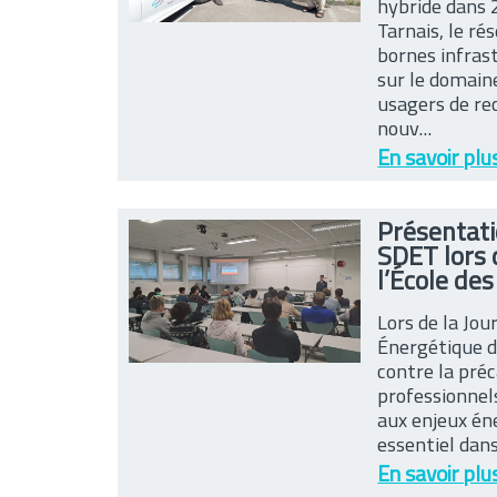
hybride dans 
Tarnais, le ré
bornes infras
sur le domain
usagers de re
nouv...
En savoir plu
Présentati
SDET lors 
l’École des
Lors de la Jou
Énergétique d
contre la pré
professionnels
aux enjeux én
essentiel dan
En savoir plu