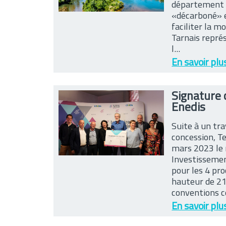
département du
«décarboné» e
faciliter la m
Tarnais repré
l...
En savoir plu
Signature
Enedis
Suite à un tra
concession, Te
mars 2023 le
Investissemen
pour les 4 pr
hauteur de 21
conventions c
En savoir plu