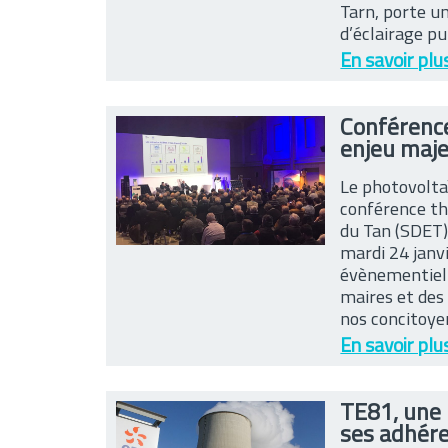
Tarn, porte u
d’éclairage pu
En savoir plu
Conférence
enjeu maj
Le photovoltaï
conférence th
du Tan (SDET)
mardi 24 janvi
évènementiell
maires et des
nos concitoyen
En savoir plu
TE81, une 
ses adhér