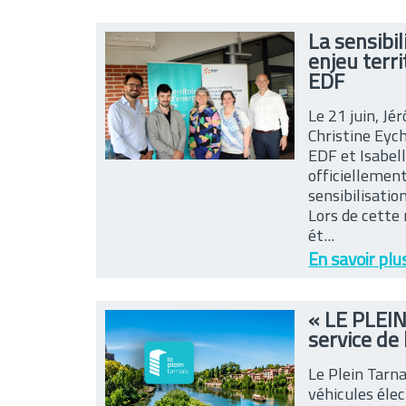
La sensibi
enjeu terri
EDF
Le 21 juin, J
Christine Eyc
EDF et Isabell
officiellemen
sensibilisatio
Lors de cette 
ét...
En savoir plu
« LE PLEIN
service de 
Le Plein Tarna
véhicules éle