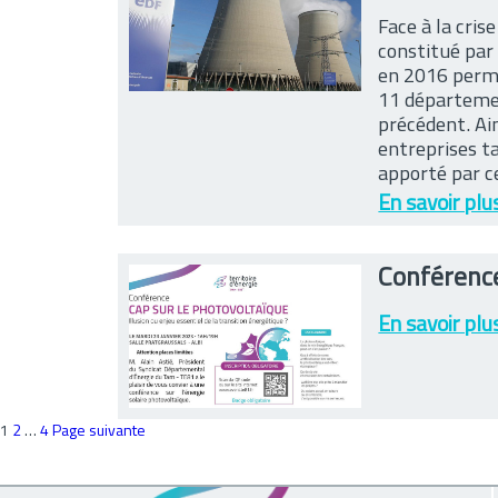
Face à la cri
constitué par
en 2016 perme
11 départemen
précédent. Ain
entreprises t
apporté par ce
En savoir plu
Conférence
En savoir plu
Pagination
Page
Page
Page
1
2
…
4
Page suivante
des
publications