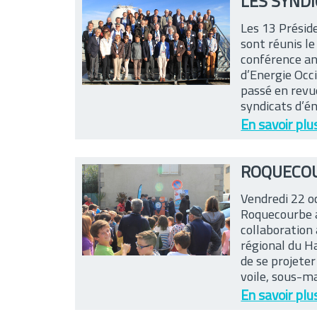
LES SYND
Les 13 Préside
sont réunis l
conférence ann
d’Energie Occi
passé en revu
syndicats d’én
En savoir plu
ROQUECOU
Vendredi 22 o
Roquecourbe a
collaboration 
régional du Ha
de se projeter
voile, sous-ma
En savoir plu