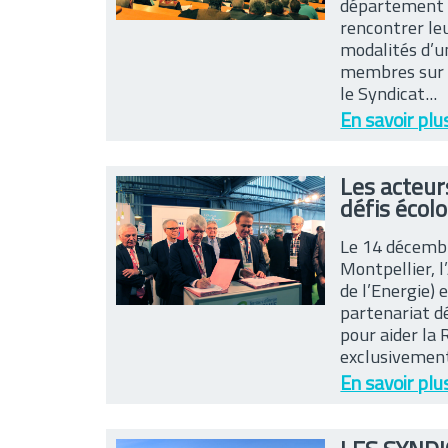
département l
rencontrer le
modalités d’u
membres sur 
le Syndicat...
En savoir plu
Les acteurs
défis écol
Le 14 décembr
Montpellier, 
de l’Energie) 
partenariat d
pour aider la 
exclusivement 
En savoir plu