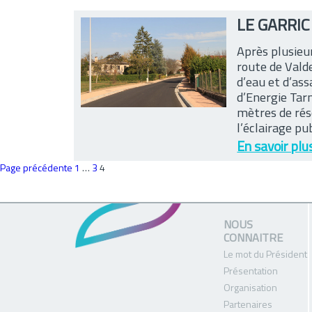
LE GARRIC
Après plusieu
route de Vald
d’eau et d’ass
d’Energie Tarn
mètres de rése
l’éclairage pu
En savoir plu
Pagination
Page
Page
Page
Page précédente
1
…
3
4
des
publications
NOUS
CONNAITRE
Le mot du Président
Présentation
Organisation
Partenaires