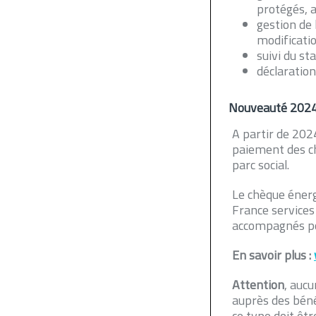
protégés, a
gestion de 
modificatio
suivi du st
déclaration
Nouveauté 202
A partir de 2024
paiement des ch
parc social.
Le chèque éner
France services
accompagnés pou
En savoir plus :
Attention
, auc
auprès des bénéf
ce type doit êt