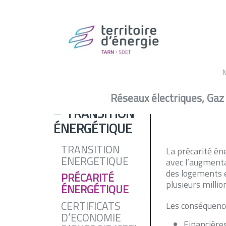
Transi
Transition énergétique -
Précarité énergétique
Réseaux électriques, Gaz
TRANSITION
ÉNERGÉTIQUE
TRANSITION
La précarité én
ENERGETIQUE
avec l’augmenta
des logements 
PRÉCARITÉ
plusieurs milli
ÉNERGÉTIQUE
CERTIFICATS
Les conséquence
D’ECONOMIE
Financière