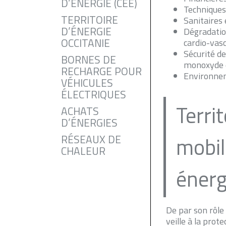
D’ENERGIE (CEE)
Techniques 
TERRITOIRE
Sanitaires 
D’ÉNERGIE
Dégradation
OCCITANIE
cardio-vas
Sécurité de
BORNES DE
monoxyde 
RECHARGE POUR
Environnem
VÉHICULES
ÉLECTRIQUES
Terri
ACHATS
D’ÉNERGIES
mobil
RÉSEAUX DE
CHALEUR
énerg
De par son rôle
veille à la prot