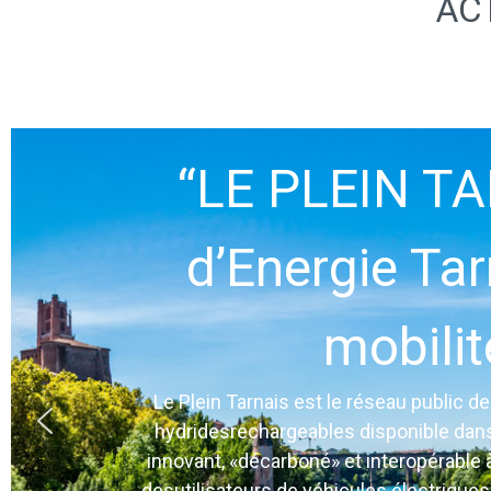
AC
“LE PLEIN TAR
d’Energie Tar
mobilit
Le Plein Tarnais est le réseau public d
hydridesrechargeables disponible dans l
innovant, «décarboné» et interopérable à l
desutilisateurs de véhicules électriques