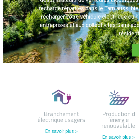
recharge réparties dans le Tarn aussi bi
recharger votre véhicule électrique ou h
entreprises et aux collectivités.Sans ab
résident
Branchement
Production d
électrique usagers
´énergie
renouvelable
En savoir plus >
En savoir plus >