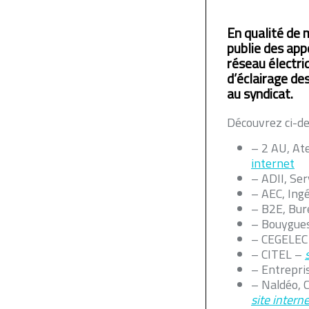
En qualité de 
publie des app
réseau électri
d’éclairage d
au syndicat.
Découvrez ci-de
– 2 AU, At
internet
– ADII, Se
– AEC, Ingé
– B2E, Bur
– Bouygues
– CEGELEC
– CITEL –
– Entrepr
– Naldéo, C
site interne