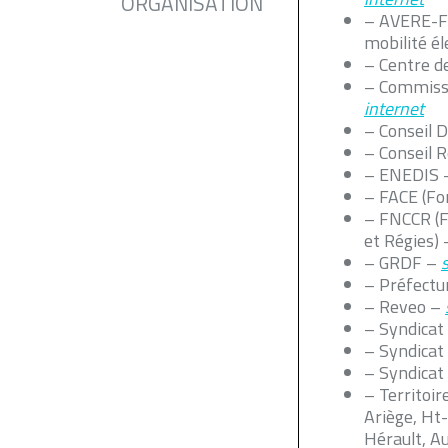
ORGANISATION
– AVERE-Fr
mobilité él
– Centre d
– Commissio
internet
– Conseil 
– Conseil R
– ENEDIS
– FACE (Fo
– FNCCR (F
et Régies)
– GRDF –
s
– Préfectu
– Reveo –
– Syndicat
– Syndicat 
– Syndicat 
– Territoir
Ariège, Ht
Hérault, A