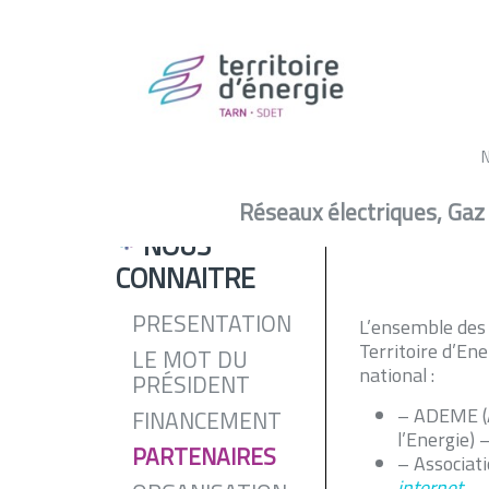
No
Nous connaitre -
Partenaires
Réseaux électriques, Gaz
NOUS
CONNAITRE
PRESENTATION
L’ensemble des 
Territoire d’Ene
LE MOT DU
national :
PRÉSIDENT
– ADEME (A
FINANCEMENT
l’Energie) 
PARTENAIRES
– Associati
internet