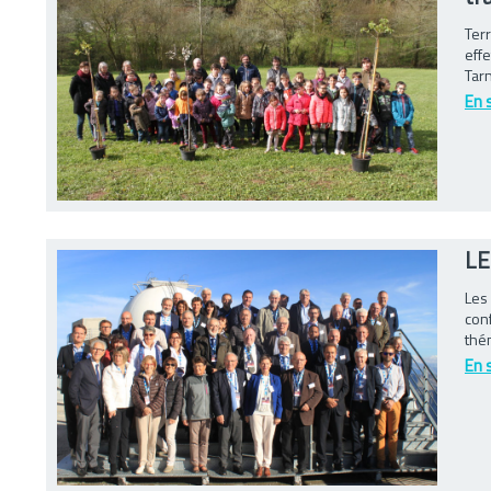
Terr
effe
Tarn
En 
LE
Les
conf
thém
En 