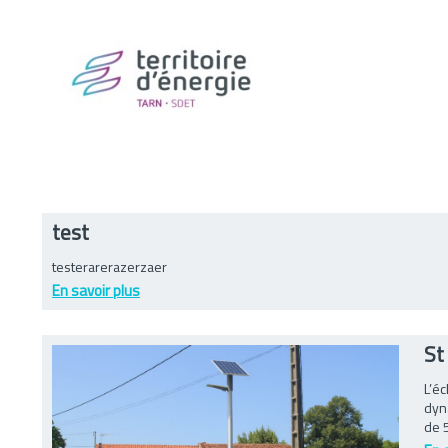
test
testerarerazerzaer
En savoir plus
St
L’é
dyn
de 