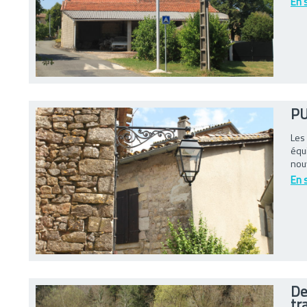
En 
PU
Les
équ
nou
En 
De
tr