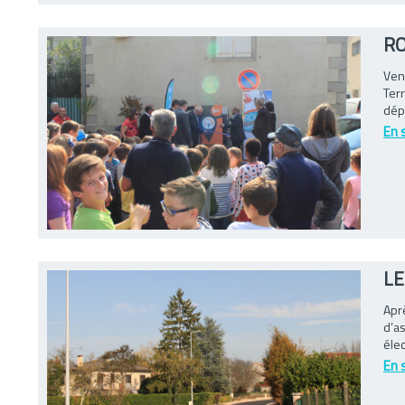
RO
Ven
Terr
dépl
En 
LE
Aprè
d’as
élec
En 